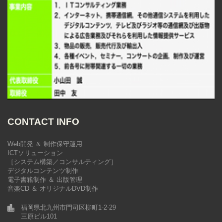
CONTACT INFO
Web開発 ＆ 制作保守運用
ICTソリューション
［システム構築／コンサルティング］
デジタルコンテンツ制作
電子書籍制作 ＆ 出版管理
音楽CD ＆ オリジナルDVD制作
福岡県北九州市門司区柳町1-2-29
三原ビル101