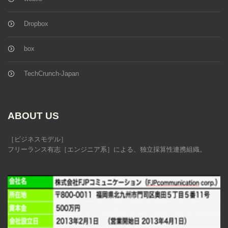
Dropbox
box
TechCrunch-Japan
ABOUT US
［ビジネスモデル］
フリーランス有志［エンジニア系］による、独立採算性連携組織。