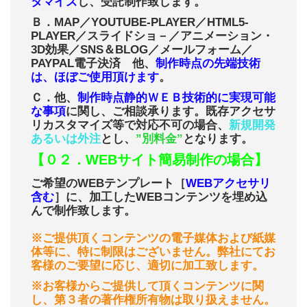
タマイズ
し、受託制作致します。
Ｂ．MAP／YOUTUBE-PLAYER／HTML5-
PLAYER／スライドショ－／アニメーション・
3D効果／SNS＆BLOG／メールフォーム／
PAYPAL電子決済 他、
制作時点の先端技術
は、ほぼご使用頂けます
。
Ｃ．他、
制作時点静的ＷＥＢ技術的に実現可能
な事項
に関し、ご相談承ります。既存アクセサ
リカスタマイズ等で対応不可の場合、
新規開発
あるいは外注
とし、
”別料金”
となります。
【０２．WEBサイト簡易制作の場合】
ご希望のWEBテンプレート［
WEBアクセサリ
含む
］に、加工したWEBコンテンツを埋め込
んで制作致します。
※ご提供頂くコンテンツの電子媒体および紙媒
体等に、特に制限はございません。弊社にてお
客様のご要望に応じ、適切に加工致します。
※お客様からご提供して頂くコンテンツに関
し、第３者の著作権所有物は取り扱えません。